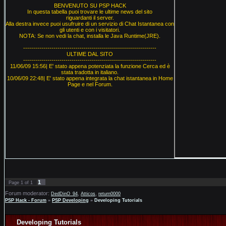
BENVENUTO SU PSP HACK
In questa tabella puoi trovare le ultime news del sito
riguardanti il server.
Alla destra invece puoi usufruire di un servizio di Chat Istantanea con
gli utenti e con i visitatori.
NOTA: Se non vedi la chat, installa le Java Runtime(JRE).
------------------------------------------------------------------
ULTIME DAL SITO
------------------------------------------------------------------
11/06/09 15:56| E' stato appena potenziata la funzione Cerca ed è
stata tradotta in italiano.
10/06/09 22:48| E' stato appena integrata la chat istantanea in Home
Page e nel Forum.
1
Page
1
of
1
Forum moderator:
,
,
DedDinO_94
Atticos
return0000
PSP Hack - Forum
»
PSP Developing
»
Developing Tutorials
Developing Tutorials