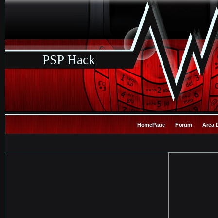
PSP Hack
HomePage
Forum
Area 