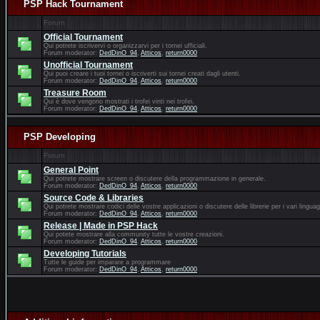
PSP Hack Tournament
Forum
Official Tournament
Qui potrete iscrivervi o organizzarvi per i tornei ufficiali.
Forum moderator:
DedDinO_94
,
Atticos
,
return0000
Unofficial Tournament
Qui puoi creare i tuoi tornei o iscriverti sui tornei creati dagli utenti.
Forum moderator:
DedDinO_94
,
Atticos
,
return0000
Treasure Room
Qui è dove vengono mostrati i trofei vinti nei trofei.
Forum moderator:
DedDinO_94
,
Atticos
,
return0000
PSP Developing
Forum
General Point
Qui potrete mostrare screen o discutere della programmazione in generale.
Forum moderator:
DedDinO_94
,
Atticos
,
return0000
Source Code & Libraries
Qui potrete mostrare codici delle vostre applicazioni o discutere delle librerie per i vari linguag
Forum moderator:
DedDinO_94
,
Atticos
,
return0000
Release | Made in PSP Hack
Qui potete mostrare alla community tutte le vostre creazioni.
Forum moderator:
DedDinO_94
,
Atticos
,
return0000
Developing Tutorials
Tutte le guide per imparare a programmare
Forum moderator:
DedDinO_94
,
Atticos
,
return0000