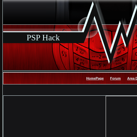
PSP Hack
HomePage
Forum
Area 