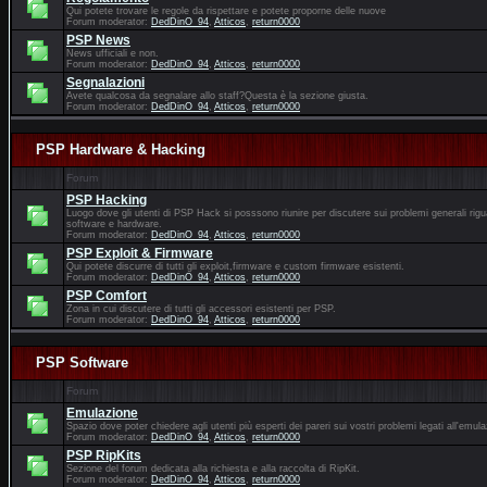
Qui potete trovare le regole da rispettare e potete proporne delle nuove
Forum moderator:
DedDinO_94
,
Atticos
,
return0000
PSP News
News ufficiali e non.
Forum moderator:
DedDinO_94
,
Atticos
,
return0000
Segnalazioni
Avete qualcosa da segnalare allo staff?Questa è la sezione giusta.
Forum moderator:
DedDinO_94
,
Atticos
,
return0000
PSP Hardware & Hacking
Forum
PSP Hacking
Luogo dove gli utenti di PSP Hack si posssono riunire per discutere sui problemi generali rig
software e hardware.
Forum moderator:
DedDinO_94
,
Atticos
,
return0000
PSP Exploit & Firmware
Qui potete discurre di tutti gli exploit,firmware e custom firmware esistenti.
Forum moderator:
DedDinO_94
,
Atticos
,
return0000
PSP Comfort
Zona in cui discutere di tutti gli accessori esistenti per PSP.
Forum moderator:
DedDinO_94
,
Atticos
,
return0000
PSP Software
Forum
Emulazione
Spazio dove poter chiedere agli utenti più esperti dei pareri sui vostri problemi legati all'emul
Forum moderator:
DedDinO_94
,
Atticos
,
return0000
PSP RipKits
Sezione del forum dedicata alla richiesta e alla raccolta di RipKit.
Forum moderator:
DedDinO_94
,
Atticos
,
return0000