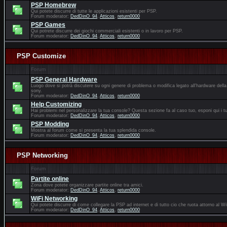
PSP Homebrew
Qui potete discurre di tutte le applicazioni esistenti per PSP.
Forum moderator:
DedDinO_94
,
Atticos
,
return0000
PSP Games
Qui potrete discurre dei giochi commerciali esistenti o in lavoro per PSP.
Forum moderator:
DedDinO_94
,
Atticos
,
return0000
PSP Customize
Forum
PSP General Hardware
Luogo dove si potrà discutere su ogni genere di problema o modifica legato all'hardware della
sony.
Forum moderator:
DedDinO_94
,
Atticos
,
return0000
Help Customizing
Hai problemi nel personalizzare la tua console? Questa sezione fa al caso tuo, esponi qui i tu
Forum moderator:
DedDinO_94
,
Atticos
,
return0000
PSP Modding
Mostra al forum come si presenta la tua splendida console.
Forum moderator:
DedDinO_94
,
Atticos
,
return0000
PSP Networking
Forum
Partite online
Zona dove potete organizzare partite online tra amici.
Forum moderator:
DedDinO_94
,
Atticos
,
return0000
WiFi Networking
Qui potete discurre di come collegare la PSP ad internet e di tutto cio che ruota attorno al Wi
Forum moderator:
DedDinO_94
,
Atticos
,
return0000