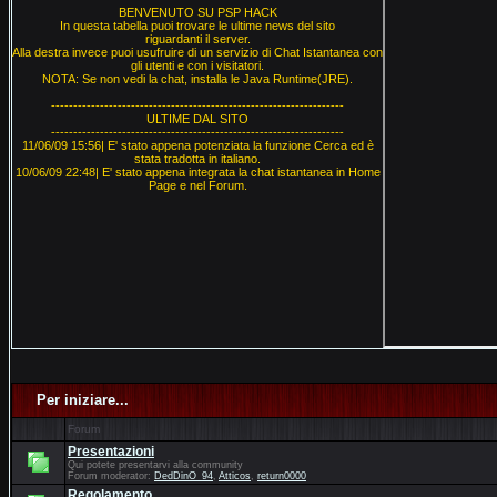
BENVENUTO SU PSP HACK
In questa tabella puoi trovare le ultime news del sito
riguardanti il server.
Alla destra invece puoi usufruire di un servizio di Chat Istantanea con
gli utenti e con i visitatori.
NOTA: Se non vedi la chat, installa le Java Runtime(JRE).
------------------------------------------------------------------
ULTIME DAL SITO
------------------------------------------------------------------
11/06/09 15:56| E' stato appena potenziata la funzione Cerca ed è
stata tradotta in italiano.
10/06/09 22:48| E' stato appena integrata la chat istantanea in Home
Page e nel Forum.
Per iniziare...
Forum
Presentazioni
Qui potete presentarvi alla community
Forum moderator:
DedDinO_94
,
Atticos
,
return0000
Regolamento