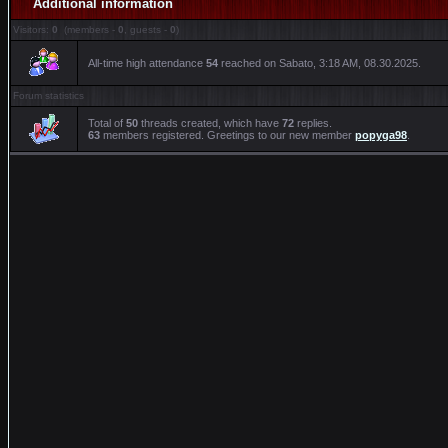
Additional information
Visitors:
0
(members -
0
, guests -
0
)
All-time high attendance
54
reached on Sabato, 3:18 AM, 08.30.2025.
Forum statistics
Total of
50
threads created, which have
72
replies.
63
members registered. Greetings to our new member
popyga98
.