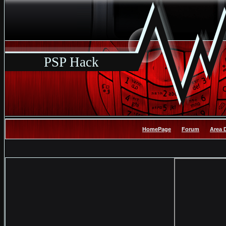
PSP Hack
HomePage
Forum
Area 