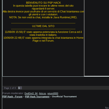
BENVENUTO SU PSP HACK
In questa tabella puoi trovare le ultime news del sito
riguardanti il server.
Alla destra invece puoi usufruire di un servizio di Chat Istantanea con
gli utenti e con i visitatori.
NOTA: Se non vedi la chat, installa le Java Runtime(JRE).
------------------------------------------------------------------
ULTIME DAL SITO
------------------------------------------------------------------
11/06/09 15:56| E' stato appena potenziata la funzione Cerca ed è
stata tradotta in italiano.
10/06/09 22:48| E' stato appena integrata la chat istantanea in Home
Page e nel Forum.
1
Page
1
of
0
Forum moderator:
,
,
DedDinO_94
Atticos
return0000
PSP Hack - Forum
»
PSP Hack Tournament
»
Unofficial Tournament
No 